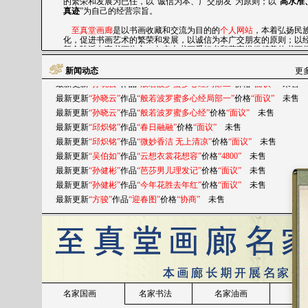
最新更新
“邱炽铭”
作品
“寿者相”
价格
“面议”
未售
真迹
”为自己的经营宗旨。
最新更新
“方骏”
作品
“中堂”
价格
“面议”
未售
至真堂画廊
是以书画收藏和交流为目的的
个人网站
，本着弘扬民
最新更新
“萧平”
作品
“待细把江山图”
价格
“面议”
未售
化，促进书画艺术的繁荣和发展，以诚信为本广交朋友的原则；以
新金陵派名家书画为主，向广大书画爱好者和藏家提供精美的书画
最新更新
“孙晓云”
作品
“淡然无极”
价格
“面议”
未售
和优质的服务。
最新更新
“萧平”
作品
“博爱”
价格
“面议”
未售
新闻动态
更多
本画廊郑重承诺，所售书画作品在无损坏的前提下，可在售后
十
最新更新
“孙晓云”
作品
“般若波罗蜜多心经局部二”
价格
“面议”
未售
内无条件退换
，以解决您的后顾之忧，欢迎光临惠顾。
最新更新
“孙晓云”
作品
“般若波罗蜜多心经局部一”
价格
“面议”
未售
最新更新
“孙晓云”
作品
“般若波罗蜜多心经”
价格
“面议”
未售
最新更新
“邱炽铭”
作品
“春日融融”
价格
“面议”
未售
最新更新
“邱炽铭”
作品
“微妙香洁 无上清凉”
价格
“面议”
未售
最新更新
“吴伯如”
作品
“云想衣裳花想容”
价格
“4800”
未售
最新更新
“孙健彬”
作品
“芭莎男儿理发记”
价格
“面议”
未售
最新更新
“孙健彬”
作品
“今年花胜去年红”
价格
“面议”
未售
最新更新
“方骏”
作品
“迎春图”
价格
“协商”
未售
最新更新
“包信源”
作品
“风日晴和重壑生辉”
价格
“协商”
未售
最新更新
“何鸣”
作品
“丁酉大吉”
价格
“协商”
未售
最新更新
“萧平”
作品
“云山晓色”
价格
“面议”
未售
最新更新
“萧平”
作品
“山林独坐”
价格
“面议”
未售
最新更新
“宋玉麟”
作品
“江南春晓”
价格
“面议”
未售
最新更新
“喻继高”
作品
“花鸟”
价格
“面议”
未售
名家国画
名家书法
名家油画
最新更新
“孙晓云”
作品
“上善若水”
价格
“协商”
未售