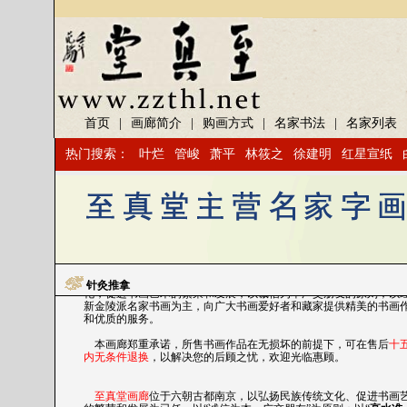
首页
|
画廊简介
|
购画方式
|
名家书法
|
名家列表
热门搜索：
叶烂
管峻
萧平
林筱之
徐建明
红星宣纸
至真堂画廊
位于六朝古都南京，以弘扬民族传统文化、促进书画
的繁荣和发展为已任，以“诚信为本、广交朋友”为原则；以“
高水准
真迹
”为自己的经营宗旨。
至真堂画廊
是以书画收藏和交流为目的的
个人网站
，本着弘扬民
针灸推拿
化，促进书画艺术的繁荣和发展，以诚信为本广交朋友的原则；以
新金陵派名家书画为主，向广大书画爱好者和藏家提供精美的书画
和优质的服务。
本画廊郑重承诺，所售书画作品在无损坏的前提下，可在售后
十
内无条件退换
，以解决您的后顾之忧，欢迎光临惠顾。
至真堂画廊
位于六朝古都南京，以弘扬民族传统文化、促进书画
的繁荣和发展为已任，以“诚信为本、广交朋友”为原则；以“
高水准