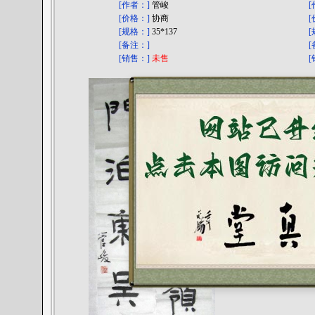
[作者：]
管峻
[价格：]
协商
[规格：]
35*137
[备注：]
[
[销售：]
未售
[