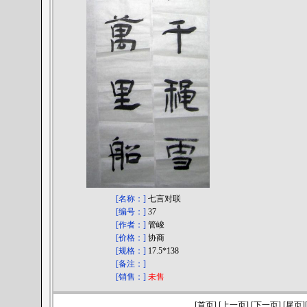
[名称：]
七言对联
[编号：]
37
[作者：]
管峻
[价格：]
协商
[规格：]
17.5*138
[备注：]
[销售：]
未售
[首页] [上一页] [下一页] [尾页]