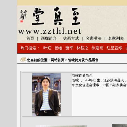
首页
|
画廊简介
|
购画方式
|
名家书法
|
名家列表
热门搜索：
叶烂
管峻
萧平
林筱之
徐建明
红星宣纸
您当前的位置：
网站首页
> 管峻简介及作品展售
管峻作者简介
管峻 ，1964年出生，
江苏
滨海县人
华文化促进会理事、
中国
书法家协会