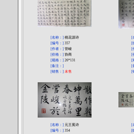
[名称：]
桃花源诗
[编号：]
357
[作者：]
管峻
[价格：]
协商
[规格：]
26*131
[备注：]
[
[销售：]
未售
[名称：]
元王冕诗
[编号：]
354