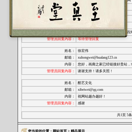
内容：
国画山水画家。黄成峰书画家园网
管理员回复内容：
等待管理回复
姓名：
Ming
邮箱：
smxflc@gmail.com
内容：
祝愿亲人的“至真堂”生意兴隆通
管理员回复内容：
等待管理回复
姓名：
徐宏伟
邮箱：
xuhongwei@hualang123.cn
内容：
您好，画廊之家已经链接好贵站，求
管理员回复内容：
谢谢支持！请多关照！
姓名：
酷艺文化
邮箱：
xibeiwei@qq.com
内容：
祝网站越办越好！
管理员回复内容：
感谢
共1页 5
您当前的位置：
网站首页
> 精品展示