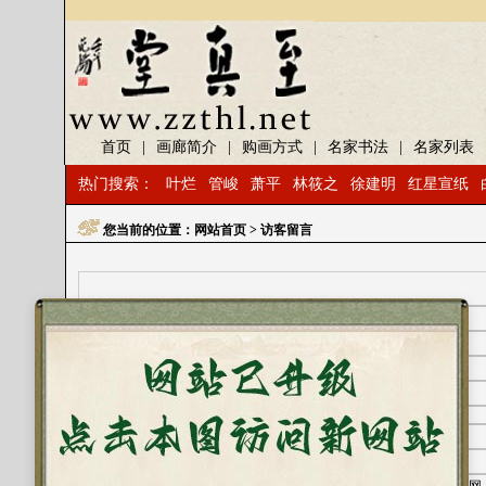
首页
|
画廊简介
|
购画方式
|
名家书法
|
名家列表
热门搜索：
叶烂
管峻
萧平
林筱之
徐建明
红星宣纸
您当前的位置：
网站首页
> 访客留言
姓名：
王先生
邮箱：
ys125@sohu.com
内容：
言恭达的作品什么价
管理员回复内容：
等待管理回复
姓名：
黄成峰
邮箱：
2806534037@qq.com