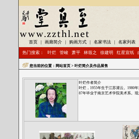
首页
|
画廊简介
|
购画方式
|
名家书法
|
名家列表
热门搜索：
叶烂
管峻
萧平
林筱之
徐建明
红星宣纸
您当前的位置：
网站首页
> 叶烂简介及作品展售
叶烂作者简介
叶烂，1955年生于江苏灌云。198
87年毕业于南京艺术学院美术系。