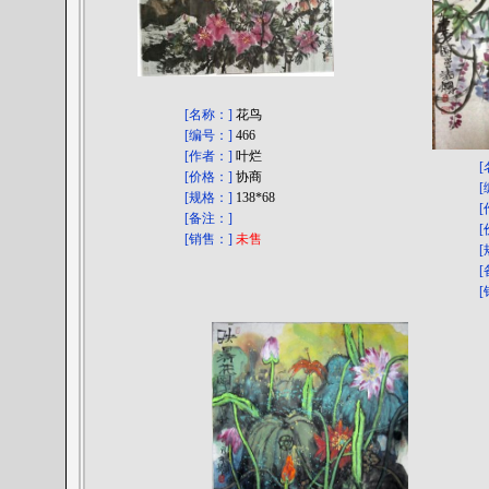
[名称：]
花鸟
[编号：]
466
[作者：]
叶烂
[价格：]
协商
[规格：]
138*68
[备注：]
[销售：]
未售
[