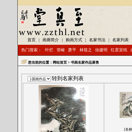
首页
|
画廊简介
|
购画方式
|
名家书法
|
名家列表
热门搜索：
叶烂
管峻
萧平
林筱之
徐建明
红星宣纸
您当前的位置：
网站首页
> 书画名家作品展售
转到名家列表
[名