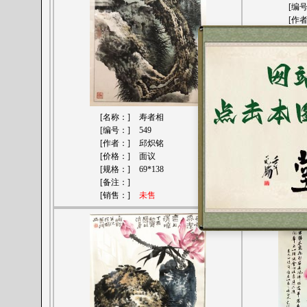
[编
[作
[价
[规
[备
[销
[名称：]
寿者相
[编号：]
549
[作者：]
邱炽铭
[价格：]
面议
[规格：]
69*138
[备注：]
[销售：]
未售