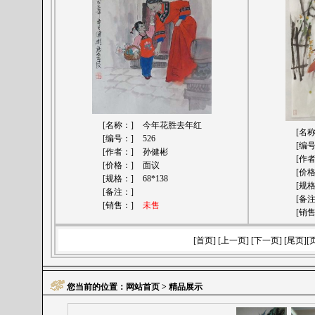
[名称：]
今年花胜去年红
[名
[编号：]
526
[编
[作者：]
孙健彬
[作
[价格：]
面议
[价
[规格：]
68*138
[规
[备注：]
[备
[销售：]
未售
[销
[首页] [上一页] [
下一页
] [
尾页
][
您当前的位置：
网站首页
> 精品展示