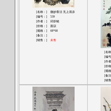
[名称：]
微妙香洁 无上清凉
[编号：]
539
[作者：]
邱炽铭
[价格：]
面议
[规格：]
68*68
[备注：]
[销售：]
未售
[名
[编
[作
[价
[规
[备
[销