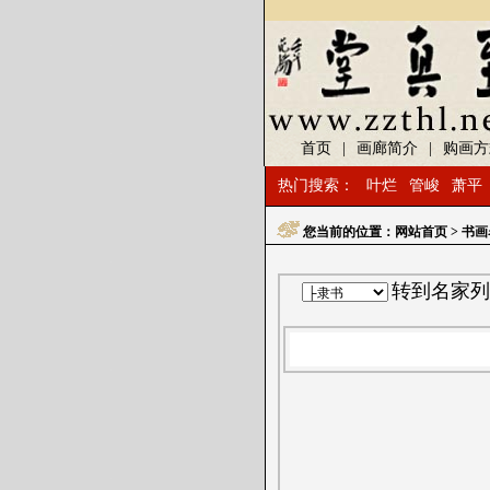
首页
|
画廊简介
|
购画方
热门搜索：
叶烂
管峻
萧平
您当前的位置：
网站首页
> 书
转到名家列