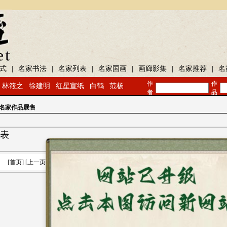
式
|
名家书法
|
名家列表
|
名家国画
|
画廊影集
|
名家推荐
|
名
作
作
林筱之
徐建明
红星宣纸
白鹤
范杨
者
品
画名家作品展售
表
暂无作品！
[首页] [上一页] [下一页] [尾页][页次:
0
/0] [共
0
条
10
条/页] 转到
页