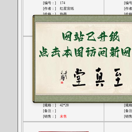
[编号：]
174
[编
[作者：]
红星宣纸
[作
[价格：]
协商
[价
[规格：]
45*35
[规
[备注：]
[备
[销售：]
未售
[销
[名称：]
红星册页
[名
[编号：]
171
[编
[作者：]
红星宣纸
[作
[价格：]
协商
[价
[规格：]
42*28
[规
[备注：]
[备
[销售：]
未售
[销