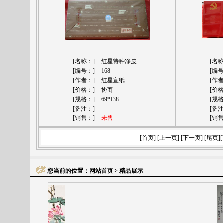
[名称：]
红星特种净皮
[名
[编号：]
168
[编
[作者：]
红星宣纸
[作
[价格：]
协商
[价
[规格：]
69*138
[规
[备注：]
[备
[销售：]
未售
[销
[
首页
] [
上一页
] [
下一页
] [
尾页
]
您当前的位置：
网站首页
> 精品展示