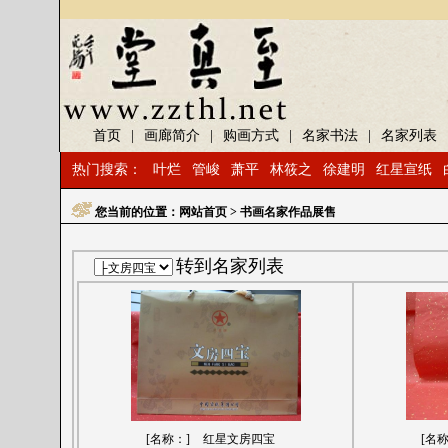
首页
|
画廊简介
|
购画方式
|
名家书法
|
名家列表
热门搜索：
叶烂
管峻
萧平
林筱之
徐建明
红星宣纸
您当前的位置：
网站首页
> 书画名家作品展售
转到名家列表
[名称：]
红星文房四宝
[名